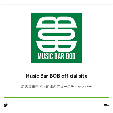
コ
ン
テ
ン
ツ
へ
ス
キ
ッ
プ
Music Bar BOB official site
名古屋市中区上前津のアコースティックバー