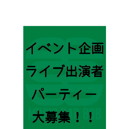
ビ
ゲ
ー
シ
ョ
ン