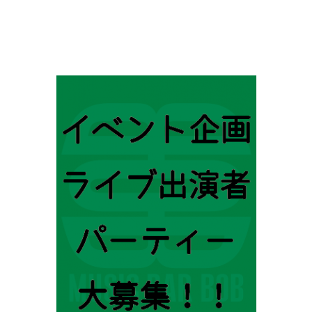
ビ
ゲ
ー
シ
ョ
ン