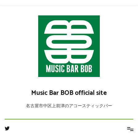
コ
ン
テ
ン
ツ
へ
ス
キ
ッ
プ
Music Bar BOB official site
名古屋市中区上前津のアコースティックバー