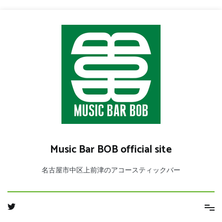
コ
ン
テ
ン
ツ
へ
ス
キ
ッ
プ
Music Bar BOB official site
名古屋市中区上前津のアコースティックバー