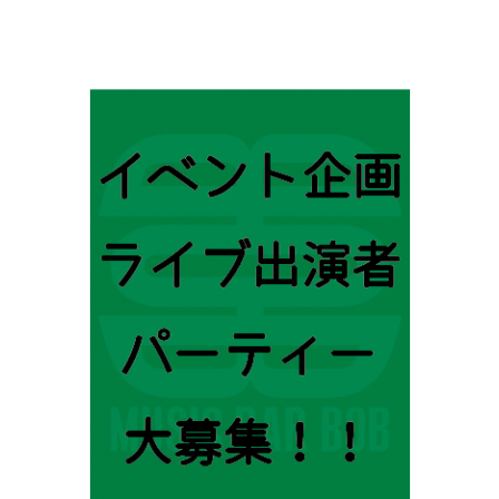
ゲ
ー
シ
ョ
ン