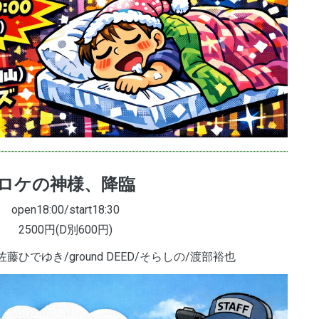
ロケの神様、降臨
open18:00/start18:30
2500円(D別600円)
/佐藤ひでゆき/ground DEED/そらしの/渡部裕也